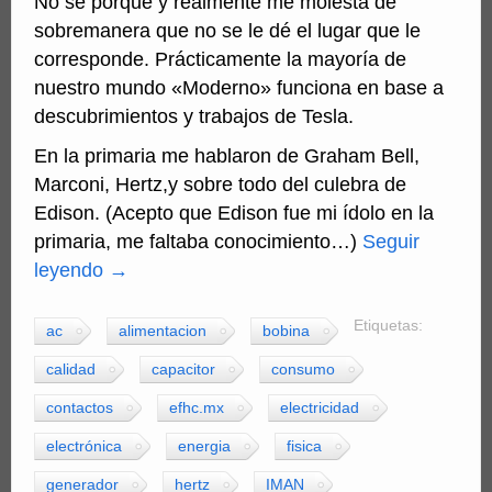
No sé porque y realmente me molesta de
sobremanera que no se le dé el lugar que le
corresponde. Prácticamente la mayoría de
nuestro mundo «Moderno» funciona en base a
descubrimientos y trabajos de Tesla.
En la primaria me hablaron de Graham Bell,
Marconi, Hertz,y sobre todo del culebra de
Edison. (Acepto que Edison fue mi ídolo en la
primaria, me faltaba conocimiento…)
Seguir
leyendo
→
Etiquetas:
ac
alimentacion
bobina
calidad
capacitor
consumo
contactos
efhc.mx
electricidad
electrónica
energia
fisica
generador
hertz
IMAN