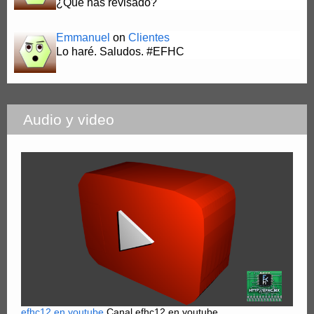
¿Qué has revisado?
Emmanuel
on
Clientes
Lo haré. Saludos. #EFHC
Audio y video
efhc12 en youtube
Canal efhc12 en youtube