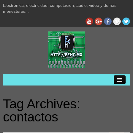
Electrónica, electricidad, computación, audio, video y demás
menesteres...
Inicio
Tag Archives:
Privacidad
contactos
Acerca de
Audio y video