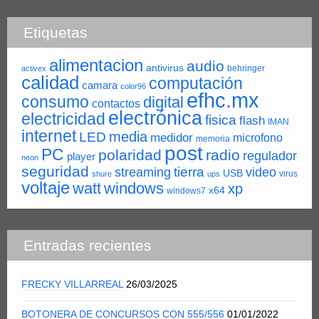
Etiquetas
alimentacion
audio
antivirus
behringer
activex
calidad
computación
camara
color96
efhc.mx
consumo
digital
contactos
electrónica
electricidad
fisica
flash
IMAN
internet
LED
media
medidor
microfono
memoria
post
PC
polaridad
radio
regulador
player
neon
seguridad
tierra
streaming
video
USB
virus
shure
ups
voltaje
watt
windows
xp
x64
windows7
Entradas recientes
FRECKY VILLARREAL
26/03/2025
BOTONERA DE CONCURSOS CON 555/556
01/01/2022