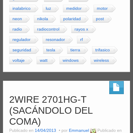
inalabrico
luz
medidor
motor
neon
nikola
polaridad
post
radio
radiocontrol
rayos x
regulador
resonador
rf
seguridad
tesla
tierra
trifasico
voltaje
watt
windows
wireless
2WIRE 2701HG-T
(SACÁNDOLO DEL
COMA)
Publicado en
14/04/2013
por
Emmanuel
Publicado en