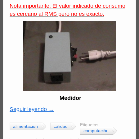
Nota importante: El valor indicado de consumo
es cercano al RMS pero no es exacto.
Medidor
Seguir leyendo
→
Etiquetas:
alimentacion
calidad
computación