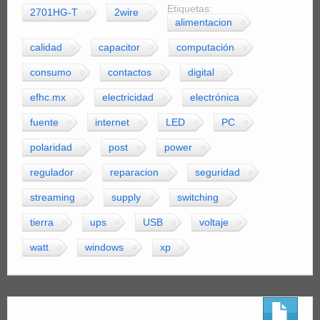
Etiquetas:
2701HG-T
2wire
alimentacion
calidad
capacitor
computación
consumo
contactos
digital
efhc.mx
electricidad
electrónica
fuente
internet
LED
PC
polaridad
post
power
regulador
reparacion
seguridad
streaming
supply
switching
tierra
ups
USB
voltaje
watt
windows
xp