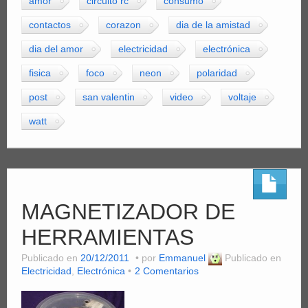
amor
circuito rc
consumo
contactos
corazon
dia de la amistad
dia del amor
electricidad
electrónica
fisica
foco
neon
polaridad
post
san valentin
video
voltaje
watt
MAGNETIZADOR DE
HERRAMIENTAS
Publicado en
20/12/2011
por
Emmanuel
Publicado en
Electricidad
,
Electrónica
2 Comentarios