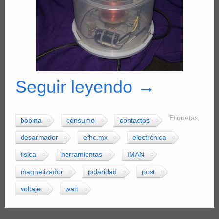
Seguir leyendo
→
Etiquetas:
bobina
consumo
contactos
desarmador
efhc.mx
electrónica
fisica
herramientas
IMAN
magnetizador
polaridad
post
voltaje
watt