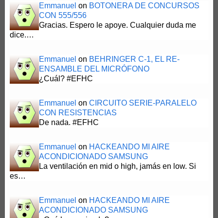
Emmanuel
on
BOTONERA DE CONCURSOS
CON 555/556
Gracias. Espero le apoye. Cualquier duda me
dice.…
Emmanuel
on
BEHRINGER C-1, EL RE-
ENSAMBLE DEL MICRÓFONO
¿Cuál? #EFHC
Emmanuel
on
CIRCUITO SERIE-PARALELO
CON RESISTENCIAS
De nada. #EFHC
Emmanuel
on
HACKEANDO MI AIRE
ACONDICIONADO SAMSUNG
La ventilación en mid o high, jamás en low. Si
es…
Emmanuel
on
HACKEANDO MI AIRE
ACONDICIONADO SAMSUNG