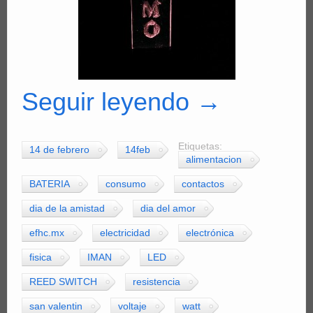
Seguir leyendo
→
Etiquetas:
14 de febrero
14feb
alimentacion
BATERIA
consumo
contactos
dia de la amistad
dia del amor
efhc.mx
electricidad
electrónica
fisica
IMAN
LED
REED SWITCH
resistencia
san valentin
voltaje
watt