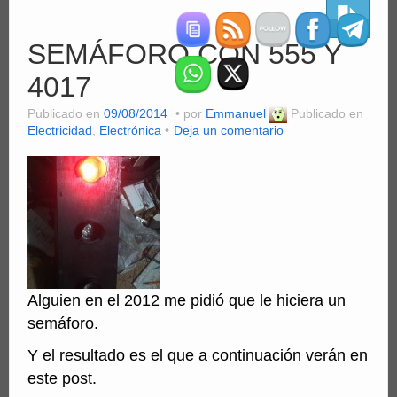
Clientes
SEMÁFORO CON 555 Y
Computación
4017
MiniSFX
Publicado en
09/08/2014
por
Emmanuel
Publicado en
Servicios
Electricidad
,
Electrónica
Deja un comentario
PDFs
Videos
Alguien en el 2012 me pidió que le hiciera un
semáforo.
Y el resultado es el que a continuación verán en
este post.