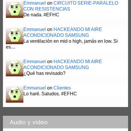
Emmanuel
on
CIRCUITO SERIE-PARALELO
CON RESISTENCIAS
De nada. #EFHC
Emmanuel
on
HACKEANDO MI AIRE
ACONDICIONADO SAMSUNG
La ventilación en mid o high, jamás en low. Si
es…
Emmanuel
on
HACKEANDO MI AIRE
ACONDICIONADO SAMSUNG
¿Qué has revisado?
Emmanuel
on
Clientes
Lo haré. Saludos. #EFHC
Audio y video