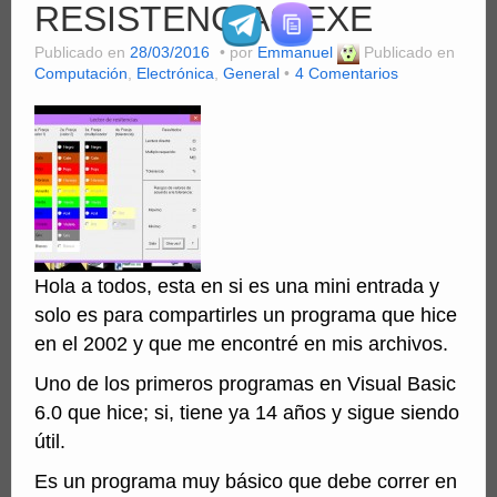
RESISTENCIAS.EXE
Clientes
Publicado en
28/03/2016
por
Emmanuel
Publicado en
Computación
Computación
,
Electrónica
,
General
4 Comentarios
MiniSFX
Servicios
PDFs
Videos
Hola a todos, esta en si es una mini entrada y
solo es para compartirles un programa que hice
en el 2002 y que me encontré en mis archivos.
Uno de los primeros programas en Visual Basic
6.0 que hice; si, tiene ya 14 años y sigue siendo
útil.
Es un programa muy básico que debe correr en