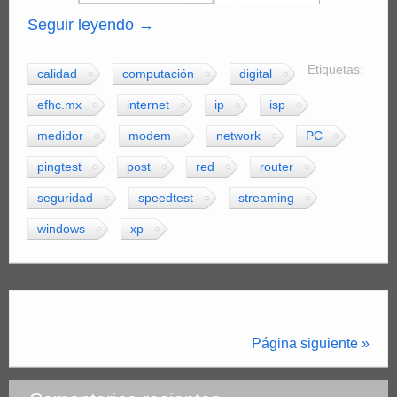
Seguir leyendo
→
Etiquetas:
calidad
computación
digital
efhc.mx
internet
ip
isp
medidor
modem
network
PC
pingtest
post
red
router
seguridad
speedtest
streaming
windows
xp
Página siguiente »