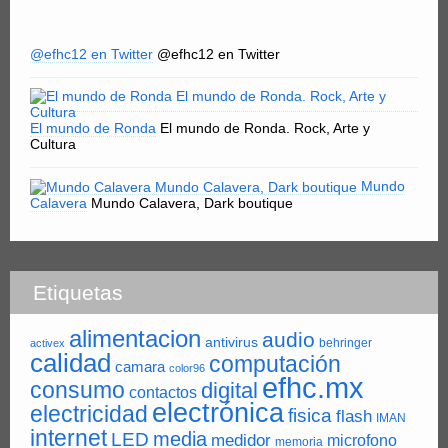
@efhc12 en Twitter
@efhc12 en Twitter
El mundo de Ronda
El mundo de Ronda. Rock, Arte y
Cultura
Mundo
Calavera
Mundo Calavera, Dark boutique
Etiquetas
alimentacion
audio
antivirus
behringer
activex
calidad
computación
camara
color96
efhc.mx
consumo
digital
contactos
electrónica
electricidad
fisica
flash
IMAN
internet
LED
media
medidor
microfono
memoria