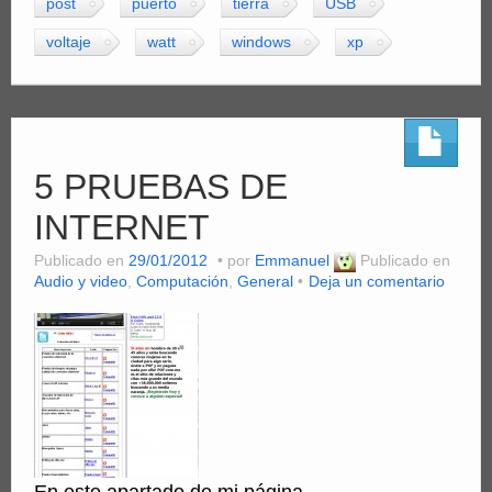
post
puerto
tierra
USB
voltaje
watt
windows
xp
5 PRUEBAS DE
INTERNET
Publicado en
29/01/2012
por
Emmanuel
Publicado en
Audio y video
,
Computación
,
General
Deja un comentario