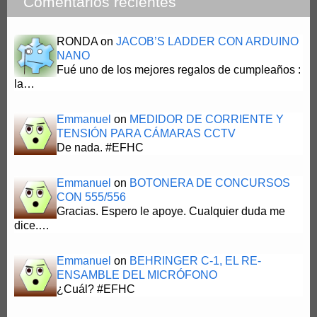
Comentarios recientes
RONDA
on
JACOB’S LADDER CON ARDUINO
NANO
Fué uno de los mejores regalos de cumpleaños :
la…
Emmanuel
on
MEDIDOR DE CORRIENTE Y
TENSIÓN PARA CÁMARAS CCTV
De nada. #EFHC
Emmanuel
on
BOTONERA DE CONCURSOS
CON 555/556
Gracias. Espero le apoye. Cualquier duda me
dice.…
Emmanuel
on
BEHRINGER C-1, EL RE-
ENSAMBLE DEL MICRÓFONO
¿Cuál? #EFHC