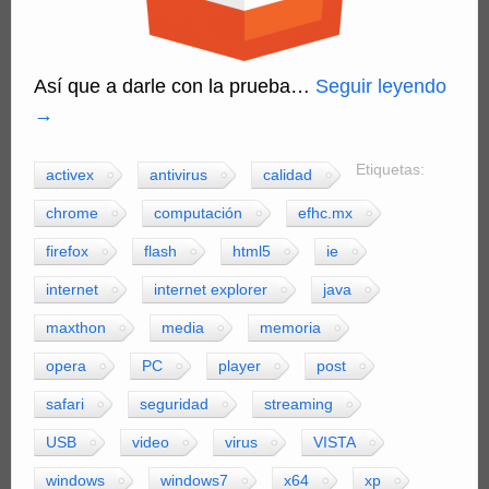
Así que a darle con la prueba…
Seguir leyendo
→
Etiquetas:
activex
antivirus
calidad
chrome
computación
efhc.mx
firefox
flash
html5
ie
internet
internet explorer
java
maxthon
media
memoria
opera
PC
player
post
safari
seguridad
streaming
USB
video
virus
VISTA
windows
windows7
x64
xp