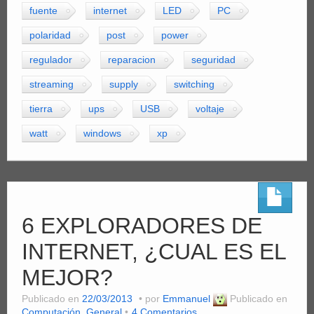
fuente
internet
LED
PC
polaridad
post
power
regulador
reparacion
seguridad
streaming
supply
switching
tierra
ups
USB
voltaje
watt
windows
xp
6 EXPLORADORES DE
INTERNET, ¿CUAL ES EL
MEJOR?
Publicado en
22/03/2013
por
Emmanuel
Publicado en
Computación
,
General
4 Comentarios