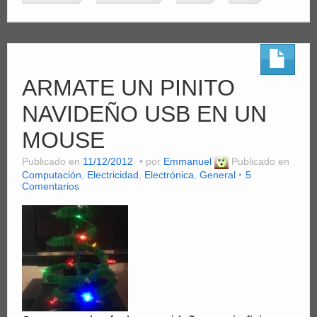
ARMATE UN PINITO
NAVIDEÑO USB EN UN
MOUSE
Publicado en
11/12/2012
por
Emmanuel
Publicado en
Computación
,
Electricidad
,
Electrónica
,
General
5
Comentarios