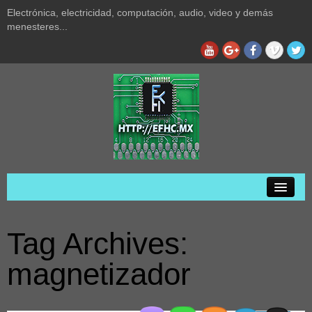
Electrónica, electricidad, computación, audio, video y demás
menesteres...
Inicio
Tag Archives:
Privacidad
magnetizador
Acerca de
Audio y video