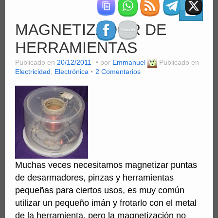
Clientes
MAGNETIZADOR DE
Computación
HERRAMIENTAS
MiniSFX
Publicado en
20/12/2011
por
Emmanuel
Publicado en
Servicios
Electricidad
,
Electrónica
2 Comentarios
PDFs
Videos
Muchas veces necesitamos magnetizar puntas
de desarmadores, pinzas y herramientas
pequeñas para ciertos usos, es muy común
utilizar un pequeño imán y frotarlo con el metal
de la herramienta, pero la magnetización no