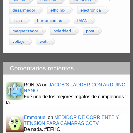
desarmador
efhc.mx
electrónica
fisica
herramientas
IMAN
magnetizador
polaridad
post
voltaje
watt
Comentarios recientes
RONDA
on
JACOB’S LADDER CON ARDUINO
NANO
Fué uno de los mejores regalos de cumpleaños :
la…
Emmanuel
on
MEDIDOR DE CORRIENTE Y
TENSIÓN PARA CÁMARAS CCTV
De nada. #EFHC