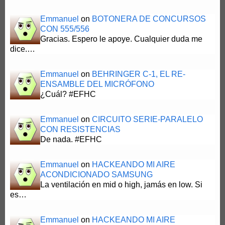
Emmanuel
on
BOTONERA DE CONCURSOS
CON 555/556
Gracias. Espero le apoye. Cualquier duda me
dice.…
Emmanuel
on
BEHRINGER C-1, EL RE-
ENSAMBLE DEL MICRÓFONO
¿Cuál? #EFHC
Emmanuel
on
CIRCUITO SERIE-PARALELO
CON RESISTENCIAS
De nada. #EFHC
Emmanuel
on
HACKEANDO MI AIRE
ACONDICIONADO SAMSUNG
La ventilación en mid o high, jamás en low. Si
es…
Emmanuel
on
HACKEANDO MI AIRE