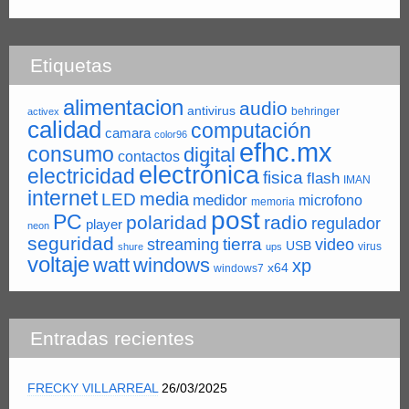
Etiquetas
alimentacion
audio
antivirus
behringer
activex
calidad
computación
camara
color96
efhc.mx
consumo
digital
contactos
electrónica
electricidad
fisica
flash
IMAN
internet
LED
media
medidor
microfono
memoria
post
PC
polaridad
radio
regulador
player
neon
seguridad
tierra
streaming
video
USB
virus
shure
ups
voltaje
watt
windows
xp
x64
windows7
Entradas recientes
FRECKY VILLARREAL
26/03/2025