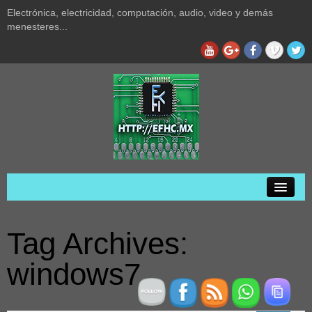
Electrónica, electricidad, computación, audio, video y demás
menesteres...
Inicio
Tag Archives:
Privacidad
windows7
Acerca de
Audio y video