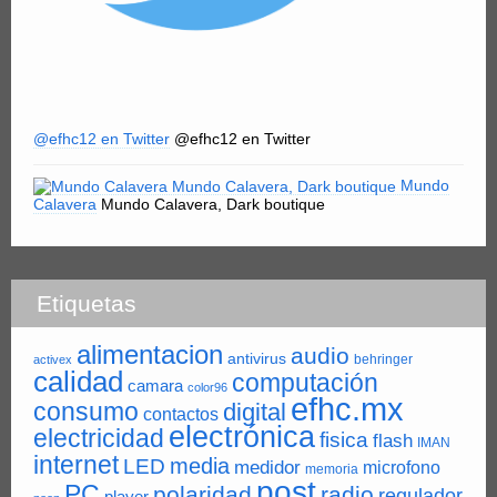
@efhc12 en Twitter
@efhc12 en Twitter
Mundo
Calavera
Mundo Calavera, Dark boutique
Etiquetas
alimentacion
audio
antivirus
behringer
activex
calidad
computación
camara
color96
efhc.mx
consumo
digital
contactos
electrónica
electricidad
fisica
flash
IMAN
internet
LED
media
medidor
microfono
memoria
post
PC
polaridad
radio
regulador
player