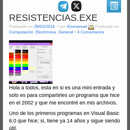
Clientes
RESISTENCIAS.EXE
Computación
Publicado en
28/03/2016
por
Emmanuel
Publicado en
MiniSFX
Computación
,
Electrónica
,
General
4 Comentarios
Servicios
PDFs
Videos
Hola a todos, esta en si es una mini entrada y
solo es para compartirles un programa que hice
en el 2002 y que me encontré en mis archivos.
Uno de los primeros programas en Visual Basic
6.0 que hice; si, tiene ya 14 años y sigue siendo
útil.