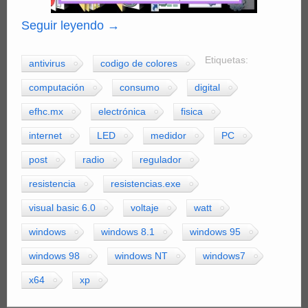
Seguir leyendo
→
Etiquetas:
antivirus
codigo de colores
computación
consumo
digital
efhc.mx
electrónica
fisica
internet
LED
medidor
PC
post
radio
regulador
resistencia
resistencias.exe
visual basic 6.0
voltaje
watt
windows
windows 8.1
windows 95
windows 98
windows NT
windows7
x64
xp