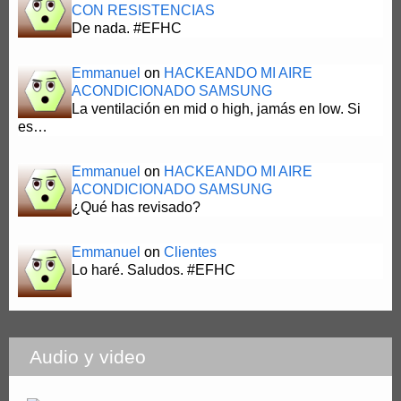
CON RESISTENCIAS
De nada. #EFHC
Emmanuel
on
HACKEANDO MI AIRE
ACONDICIONADO SAMSUNG
La ventilación en mid o high, jamás en low. Si
es…
Emmanuel
on
HACKEANDO MI AIRE
ACONDICIONADO SAMSUNG
¿Qué has revisado?
Emmanuel
on
Clientes
Lo haré. Saludos. #EFHC
Audio y video