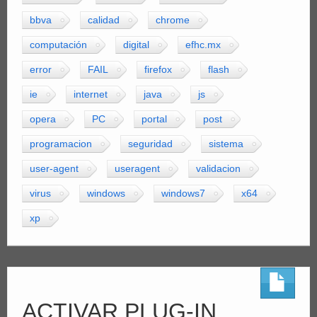
bbva
calidad
chrome
computación
digital
efhc.mx
error
FAIL
firefox
flash
ie
internet
java
js
opera
PC
portal
post
programacion
seguridad
sistema
user-agent
useragent
validacion
virus
windows
windows7
x64
xp
ACTIVAR PLUG-IN