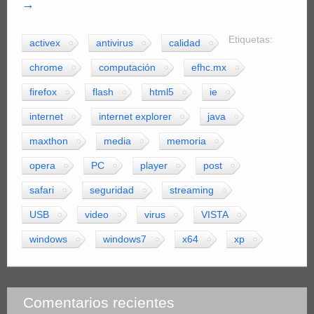
→
Etiquetas:
activex
antivirus
calidad
chrome
computación
efhc.mx
firefox
flash
html5
ie
internet
internet explorer
java
maxthon
media
memoria
opera
PC
player
post
safari
seguridad
streaming
USB
video
virus
VISTA
windows
windows7
x64
xp
Comentarios recientes