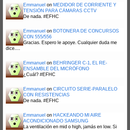
Emmanuel
on
MEDIDOR DE CORRIENTE Y
TENSIÓN PARA CÁMARAS CCTV
De nada. #EFHC
Emmanuel
on
BOTONERA DE CONCURSOS
CON 555/556
Gracias. Espero le apoye. Cualquier duda me
dice.…
Emmanuel
on
BEHRINGER C-1, EL RE-
ENSAMBLE DEL MICRÓFONO
¿Cuál? #EFHC
Emmanuel
on
CIRCUITO SERIE-PARALELO
CON RESISTENCIAS
De nada. #EFHC
Emmanuel
on
HACKEANDO MI AIRE
ACONDICIONADO SAMSUNG
La ventilación en mid o high, jamás en low. Si