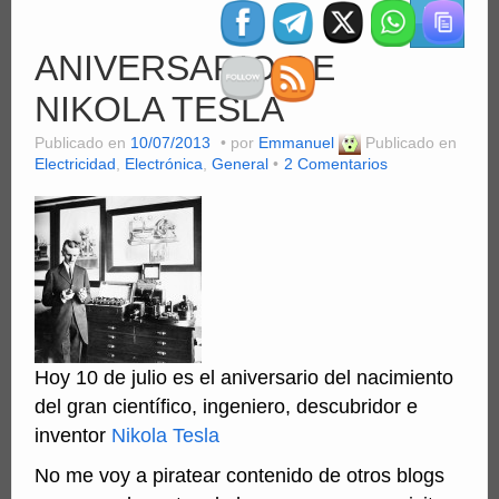
Clientes
ANIVERSARIO DE
Computación
NIKOLA TESLA
MiniSFX
Publicado en
10/07/2013
por
Emmanuel
Publicado en
Servicios
Electricidad
,
Electrónica
,
General
2 Comentarios
PDFs
Videos
Hoy 10 de julio es el aniversario del nacimiento
del gran científico, ingeniero, descubridor e
inventor
Nikola Tesla
No me voy a piratear contenido de otros blogs