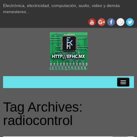
Electrónica, electricidad, computación, audio, video y demás
menesteres...
Inicio
Tag Archives:
Privacidad
radiocontrol
Acerca de
Audio y video