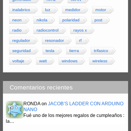
inalabrico
luz
medidor
motor
neon
nikola
polaridad
post
radio
radiocontrol
rayos x
regulador
resonador
rf
seguridad
tesla
tierra
trifasico
voltaje
watt
windows
wireless
Comentarios recientes
RONDA
on
JACOB’S LADDER CON ARDUINO
NANO
Fué uno de los mejores regalos de cumpleaños :
la…