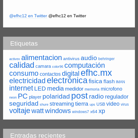
@efhc12 en Twitter
@efhc12 en Twitter
Etiquetas
alimentacion
audio
antivirus
behringer
activex
calidad
computación
camara
color96
efhc.mx
consumo
digital
contactos
electrónica
electricidad
fisica
flash
IMAN
internet
LED
media
medidor
microfono
memoria
post
PC
polaridad
radio
regulador
player
neon
seguridad
tierra
streaming
video
USB
virus
shure
ups
voltaje
watt
windows
xp
x64
windows7
Entradas recientes