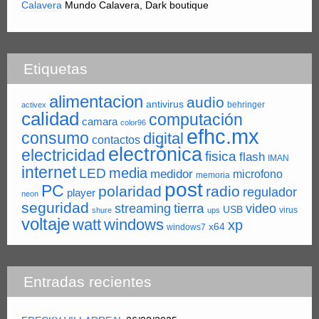
Calavera
Mundo Calavera, Dark boutique
Etiquetas
alimentacion
audio
antivirus
behringer
activex
calidad
computación
camara
color96
efhc.mx
consumo
digital
contactos
electrónica
electricidad
fisica
flash
IMAN
internet
LED
media
medidor
microfono
memoria
post
PC
polaridad
radio
regulador
player
neon
seguridad
tierra
streaming
video
USB
virus
shure
ups
voltaje
watt
windows
xp
x64
windows7
Entradas recientes