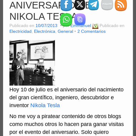
ANIVERSARIO DE
Clientes
NIKOLA TESLA
Computación
Publicado en
10/07/2013
por
Emmanuel
Publicado en
MiniSFX
Electricidad
,
Electrónica
,
General
2 Comentarios
Servicios
PDFs
Videos
Hoy 10 de julio es el aniversario del nacimiento
del gran científico, ingeniero, descubridor e
inventor
Nikola Tesla
No me voy a piratear contenido de otros blogs
como muchos otros lo hacen para ganar visitas
por el evento del aniversario. Solo quiero