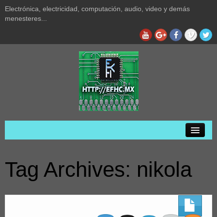
Electrónica, electricidad, computación, audio, video y demás
menesteres...
Inicio
Tag Archives:
nikola
Privacidad
Acerca de
Audio y video