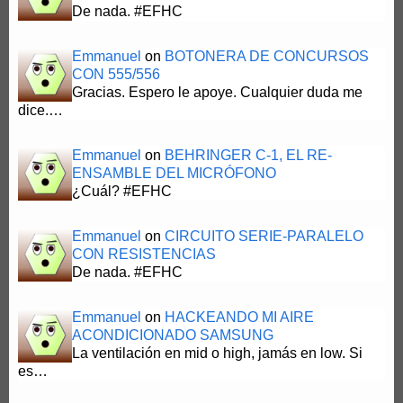
De nada. #EFHC
Emmanuel
on
BOTONERA DE CONCURSOS
CON 555/556
Gracias. Espero le apoye. Cualquier duda me
dice.…
Emmanuel
on
BEHRINGER C-1, EL RE-
ENSAMBLE DEL MICRÓFONO
¿Cuál? #EFHC
Emmanuel
on
CIRCUITO SERIE-PARALELO
CON RESISTENCIAS
De nada. #EFHC
Emmanuel
on
HACKEANDO MI AIRE
ACONDICIONADO SAMSUNG
La ventilación en mid o high, jamás en low. Si
es…