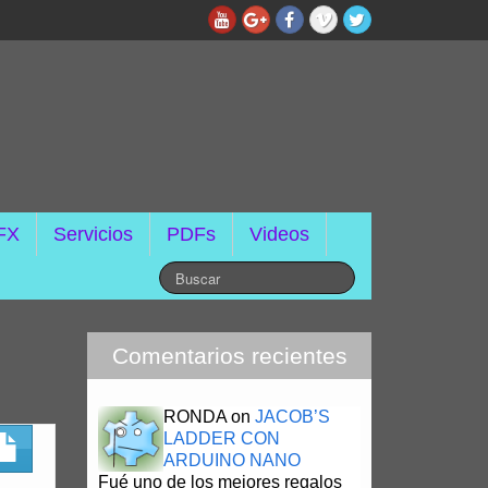
FX
Servicios
PDFs
Videos
Comentarios recientes
RONDA
on
JACOB’S
LADDER CON
ARDUINO NANO
Fué uno de los mejores regalos