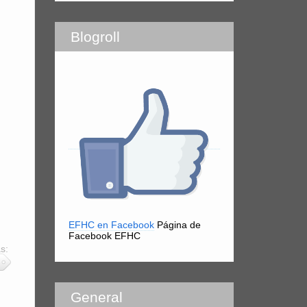
Blogroll
EFHC en Facebook
Página de
Facebook EFHC
s:
General