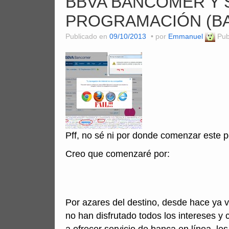
BBVA BANCOMER Y 
PROGRAMACIÓN (BA
Publicado en
09/10/2013
por
Emmanuel
Pub
Pff, no sé ni por donde comenzar este po
Creo que comenzaré por:
Por azares del destino, desde hace ya 
no han disfrutado todos los intereses 