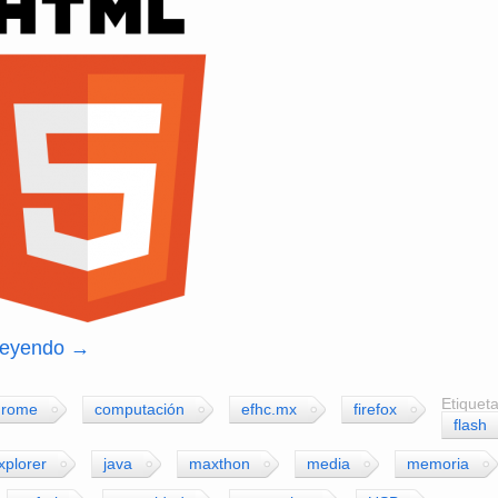
 leyendo
→
Etiqueta
hrome
computación
efhc.mx
firefox
flash
xplorer
java
maxthon
media
memoria