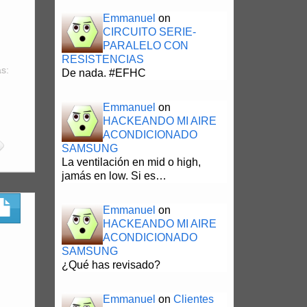
Emmanuel
on
CIRCUITO SERIE-
PARALELO CON
RESISTENCIAS
as:
De nada. #EFHC
Emmanuel
on
HACKEANDO MI AIRE
ACONDICIONADO
SAMSUNG
La ventilación en mid o high,
jamás en low. Si es…
Emmanuel
on
HACKEANDO MI AIRE
ACONDICIONADO
SAMSUNG
¿Qué has revisado?
Emmanuel
on
Clientes