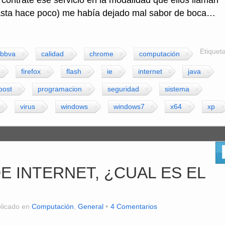
s contraté ese servicio en la modalidad que ellos llaman
asta hace poco) me había dejado mal sabor de boca…
Etiquet
bbva
calidad
chrome
computación
firefox
flash
ie
internet
java
post
programacion
seguridad
sistema
virus
windows
windows7
x64
xp
 INTERNET, ¿CUAL ES EL
licado en
Computación
,
General
4 Comentarios