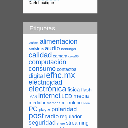
Dark boutique
Etiquetas
alimentacion
activex
audio
antivirus
behringer
calidad
camara
color96
computación
consumo
contactos
efhc.mx
digital
electricidad
electrónica
fisica
flash
internet
LED
media
IMAN
medidor
microfono
memoria
neon
PC
polaridad
player
post
radio
regulador
seguridad
streaming
shure