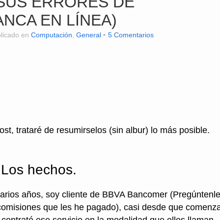
SUS ERRORES DE
NCA EN LÍNEA)
licado en
Computación
,
General
5 Comentarios
st, trataré de resumirselos (sin albur) lo más posible.
Los hechos.
varios años, soy cliente de BBVA Bancomer (Pregúntenle
y comisiones que les he pagado), casi desde que comenz