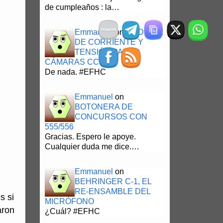
de cumpleaños : la…
Emmanuel
on
MEDIDOR
DE CORRIENTE Y
TENSIÓN PARA
CÁMARAS CCTV
De nada. #EFHC
Emmanuel
on
BOTONERA DE
CONCURSOS CON
555/556
Gracias. Espero le apoye.
Cualquier duda me dice.…
Emmanuel
on
BEHRINGER C-1, EL
RE-ENSAMBLE DEL
s si
MICRÓFONO
aron
¿Cuál? #EFHC