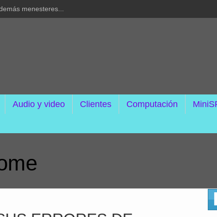
y demás menesteres...
Audio y video
Clientes
Computación
MiniS
rome