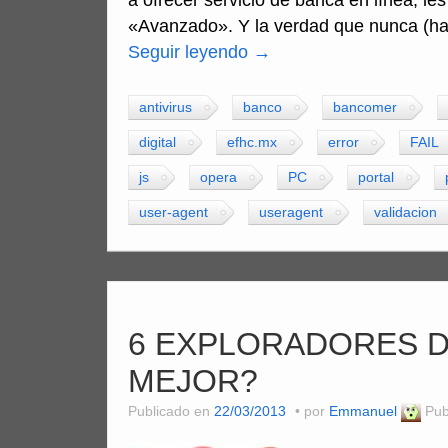
a ofrecer servicio de banca en línea, le
«Avanzado». Y la verdad que nunca (h
Seguir leyendo
→
antivirus
banco
bancomer
digital
efhc.mx
error
FAIL
js
opera
PC
portal
user-agent
useragent
validacion
6 EXPLORADORES DE
MEJOR?
Publicado en
22/03/2013
por
Emmanuel
Pub