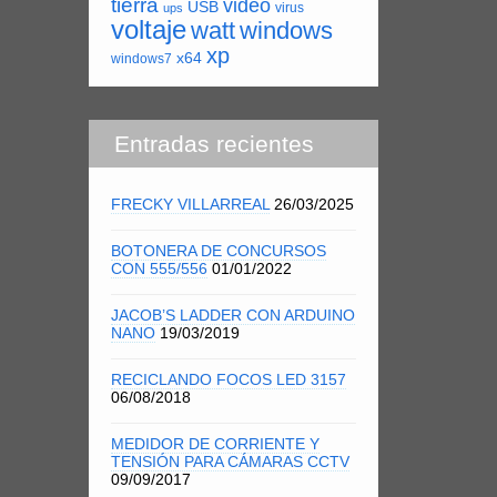
tierra
video
USB
virus
ups
voltaje
watt
windows
xp
x64
windows7
Entradas recientes
FRECKY VILLARREAL
26/03/2025
BOTONERA DE CONCURSOS
CON 555/556
01/01/2022
JACOB’S LADDER CON ARDUINO
NANO
19/03/2019
RECICLANDO FOCOS LED 3157
06/08/2018
MEDIDOR DE CORRIENTE Y
TENSIÓN PARA CÁMARAS CCTV
09/09/2017