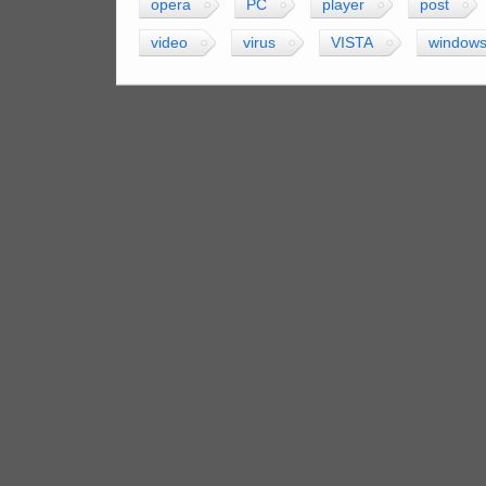
opera
PC
player
post
video
virus
VISTA
window