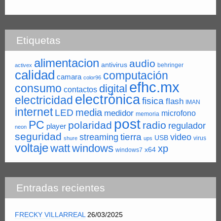
Etiquetas
alimentacion
audio
antivirus
behringer
activex
calidad
computación
camara
color96
efhc.mx
consumo
digital
contactos
electrónica
electricidad
fisica
flash
IMAN
internet
LED
media
medidor
microfono
memoria
post
PC
polaridad
radio
regulador
player
neon
seguridad
tierra
streaming
video
USB
virus
shure
ups
voltaje
watt
windows
xp
x64
windows7
Entradas recientes
FRECKY VILLARREAL
26/03/2025