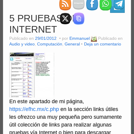
Clientes
5 PRUEBAS DE
Computación
INTERNET
MiniSFX
Publicado en
29/01/2012
por
Emmanuel
Publicado en
Servicios
Audio y video
,
Computación
,
General
Deja un comentario
PDFs
Videos
En este apartado de mi página,
https://efhc.mx/c.php
en la sección links útiles
les ofrezco una muy pequeña pero sumamente
útil colección de links para realizar algunas
pruebas vía Internet o bien para descargar