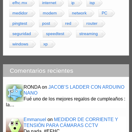
efhc.mx
internet
ip
isp
medidor
modem
network
PC
pingtest
post
red
router
seguridad
speedtest
streaming
windows
xp
Comentarios recientes
RONDA
on
JACOB’S LADDER CON ARDUINO
NANO
Fué uno de los mejores regalos de cumpleaños :
la…
Emmanuel
on
MEDIDOR DE CORRIENTE Y
TENSIÓN PARA CÁMARAS CCTV
De nada. #EFHC