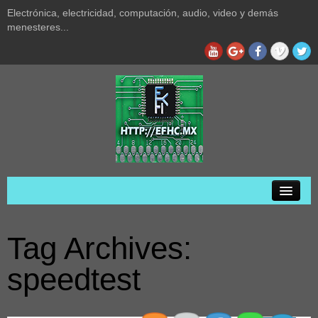
Electrónica, electricidad, computación, audio, video y demás
menesteres...
Inicio
Tag Archives:
Privacidad
speedtest
Acerca de
Audio y video