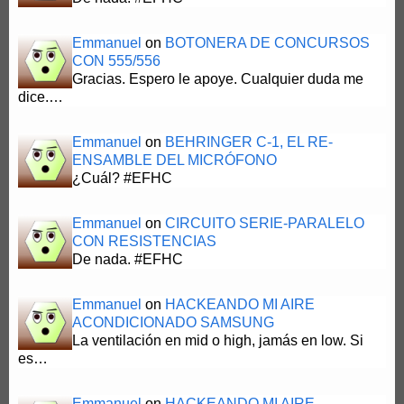
Emmanuel
on
BOTONERA DE CONCURSOS
CON 555/556
Gracias. Espero le apoye. Cualquier duda me
dice.…
Emmanuel
on
BEHRINGER C-1, EL RE-
ENSAMBLE DEL MICRÓFONO
¿Cuál? #EFHC
Emmanuel
on
CIRCUITO SERIE-PARALELO
CON RESISTENCIAS
De nada. #EFHC
Emmanuel
on
HACKEANDO MI AIRE
ACONDICIONADO SAMSUNG
La ventilación en mid o high, jamás en low. Si
es…
Emmanuel
on
HACKEANDO MI AIRE