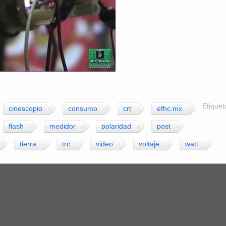
Etiquet
cinescopio
consumo
crt
efhc.mx
flash
medidor
polaridad
post
tierra
trc
video
voltaje
watt