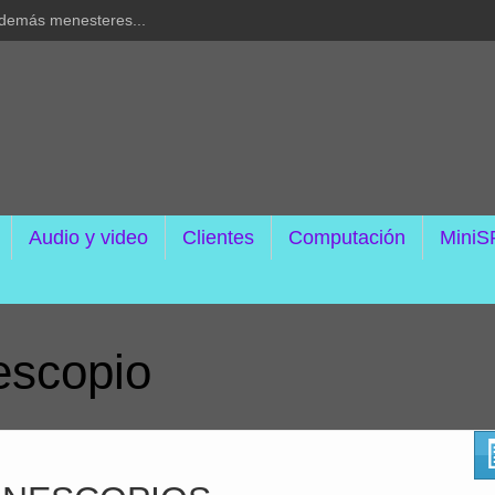
y demás menesteres...
Audio y video
Clientes
Computación
MiniS
escopio