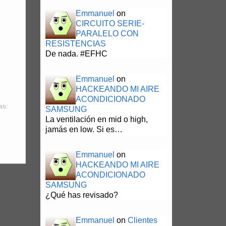
Emmanuel
on
CIRCUITO SERIE-
PARALELO CON
RESISTENCIAS
De nada. #EFHC
Emmanuel
on
HACKEANDO MI AIRE
ACONDICIONADO
as:
SAMSUNG
La ventilación en mid o high,
jamás en low. Si es…
Emmanuel
on
HACKEANDO MI AIRE
ACONDICIONADO
SAMSUNG
¿Qué has revisado?
Emmanuel
on
Clientes