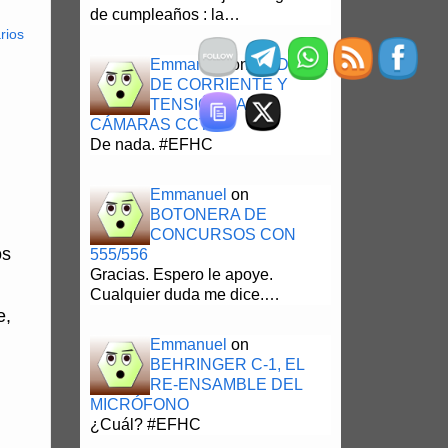
de cumpleaños : la…
rios
Emmanuel
on
MEDIDOR
DE CORRIENTE Y
TENSIÓN PARA
CÁMARAS CCTV
De nada. #EFHC
Emmanuel
on
BOTONERA DE
CONCURSOS CON
os
555/556
Gracias. Espero le apoye.
Cualquier duda me dice.…
e,
Emmanuel
on
BEHRINGER C-1, EL
RE-ENSAMBLE DEL
MICRÓFONO
¿Cuál? #EFHC