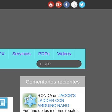
FX
Servicios
PDFs
Videos
Comentarios recientes
RONDA
on
JACOB’S
LADDER CON
ARDUINO NANO
Fué uno de los mejores regalos