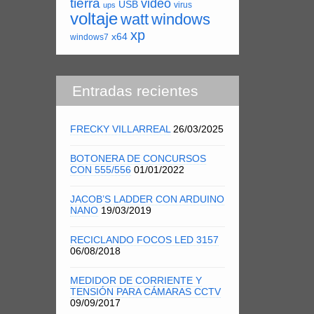
tierra
video
USB
virus
ups
voltaje
watt
windows
xp
x64
windows7
Entradas recientes
FRECKY VILLARREAL
26/03/2025
BOTONERA DE CONCURSOS
CON 555/556
01/01/2022
JACOB’S LADDER CON ARDUINO
NANO
19/03/2019
RECICLANDO FOCOS LED 3157
06/08/2018
MEDIDOR DE CORRIENTE Y
TENSIÓN PARA CÁMARAS CCTV
09/09/2017