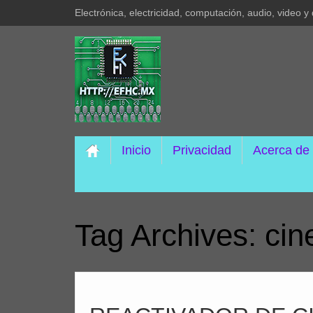
Electrónica, electricidad, computación, audio, video 
Inicio
Privacidad
Acerca de
Tag Archives:
cin