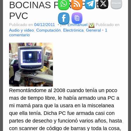
BOCINAS PARA PC EN
Clientes
PVC
Computación
Publicado en
04/12/2011
por
Emmanuel
Publicado en
MiniSFX
Audio y video
,
Computación
,
Electrónica
,
General
1
comentario
Servicios
PDFs
Videos
Remontándome al 2008 cuando tenía un poco
mas de tiempo libre, le había armado una PC a
mi mamá para que la usara en la miscelanea
que ella tenía. Dicha PC fue armada casi con
partes de desecho y funcionó varios años, hasta
con scanner de código de barras y toda la cosa,