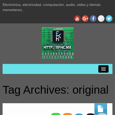
Electrónica, electricidad, computación, audio, video y demás
menesteres...
Inicio
Tag Archives:
original
Privacidad
Acerca de
Audio y video