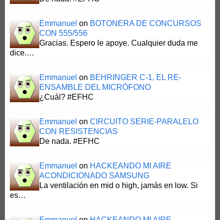
Emmanuel
on
BOTONERA DE CONCURSOS
CON 555/556
Gracias. Espero le apoye. Cualquier duda me
dice.…
Emmanuel
on
BEHRINGER C-1, EL RE-
ENSAMBLE DEL MICRÓFONO
¿Cuál? #EFHC
Emmanuel
on
CIRCUITO SERIE-PARALELO
CON RESISTENCIAS
De nada. #EFHC
Emmanuel
on
HACKEANDO MI AIRE
ACONDICIONADO SAMSUNG
La ventilación en mid o high, jamás en low. Si
es…
Emmanuel
on
HACKEANDO MI AIRE