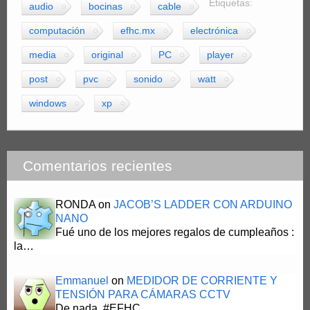
Etiquetas:
audio
bocinas
cable
computación
efhc.mx
electrónica
media
original
PC
player
post
pvc
sonido
watt
windows
xp
Comentarios recientes
RONDA
on
JACOB’S LADDER CON ARDUINO
NANO
Fué uno de los mejores regalos de cumpleaños :
la…
Emmanuel
on
MEDIDOR DE CORRIENTE Y
TENSIÓN PARA CÁMARAS CCTV
De nada. #EFHC