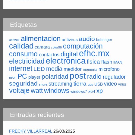
Etiquetas
alimentacion
audio
antivirus
behringer
activex
calidad
computación
camara
color96
efhc.mx
consumo
digital
contactos
electrónica
electricidad
fisica
flash
IMAN
internet
LED
media
medidor
microfono
memoria
post
PC
polaridad
radio
regulador
player
neon
seguridad
tierra
streaming
video
USB
virus
shure
ups
voltaje
watt
windows
xp
x64
windows7
Entradas recientes
FRECKY VILLARREAL
26/03/2025